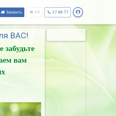
Заказать
0
Р
27-88-77
ля ВАС!
е забудьте
аем вам
ых